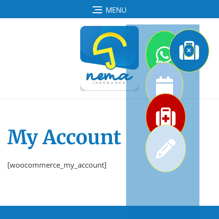
Skip
MENU
to
content
My Account
[woocommerce_my_account]