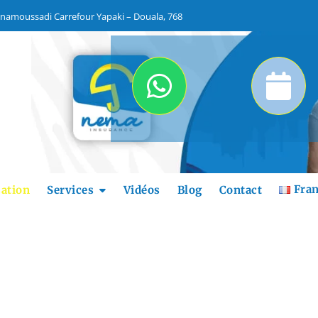
namoussadi Carrefour Yapaki – Douala, 768
Fran
sation
Services
Vidéos
Blog
Contact