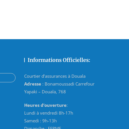
Informations Officielles:
Courtier d’assurances à Douala
Adresse
: Bonamoussadi Carrefour
Yapaki – Douala, 768
Heures d’ouverture
:
Lundi à vendredi 8h-17h
Samedi : 9h-13h
Dimanche : FERME