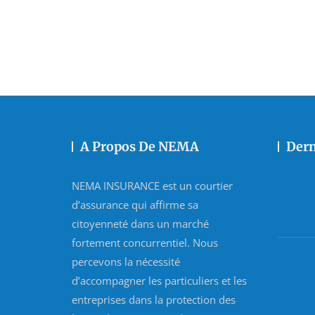
A Propos De NEMA
Dern
NEMA INSURANCE est un courtier
d’assurance qui affirme sa
citoyenneté dans un marché
fortement concurrentiel. Nous
percevons la nécessité
d’accompagner les particuliers et les
entreprises dans la protection des